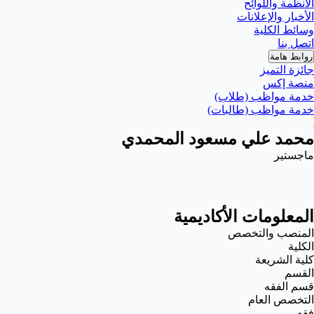
الأنظمة واللوائح
الأخبار والإعلانات
وسائط الكلية
اتصل بنا
روابط هامة
جائزة التميز
منصة إكس
خدمة مواظب (طلاب)
خدمة مواظب (طالبات)
محمد علي مسعود المحمدي
ماجستير
المعلومات الأكاديمية
المنصب والتخصص
الكلية
كلية الشريعة
القسم
قسم الفقه
التخصص العام
فقه