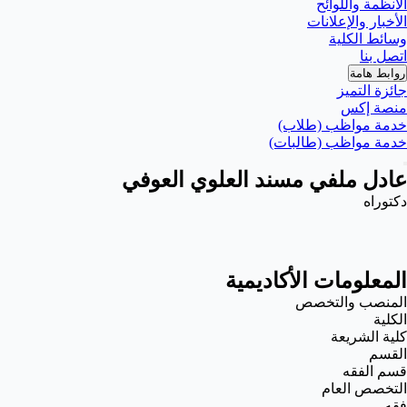
الأنظمة واللوائح
الأخبار والإعلانات
وسائط الكلية
اتصل بنا
روابط هامة
جائزة التميز
منصة إكس
خدمة مواظب (طلاب)
خدمة مواظب (طالبات)
عادل ملفي مسند العلوي العوفي
دكتوراه
المعلومات الأكاديمية
المنصب والتخصص
الكلية
كلية الشريعة
القسم
قسم الفقه
التخصص العام
فقه