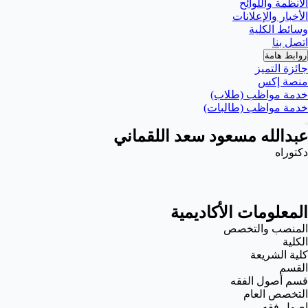
الأنظمة واللوائح
الأخبار والإعلانات
وسائط الكلية
اتصل بنا
روابط هامة
جائزة التميز
منصة إكس
خدمة مواظب (طلاب)
خدمة مواظب (طالبات)
عبدالله مسعود سعد اللقماني
دكتوراه
المعلومات الأكاديمية
المنصب والتخصص
الكلية
كلية الشريعة
القسم
قسم أصول الفقه
التخصص العام
اصول فقه