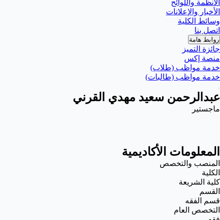
الأنظمة واللوائح
الأخبار والإعلانات
وسائط الكلية
اتصل بنا
روابط هامة
جائزة التميز
منصة إكس
خدمة مواظب (طلاب)
خدمة مواظب (طالبات)
عبدالرحمن سعيد مهدي القرني
ماجستير
المعلومات الأكاديمية
المنصب والتخصص
الكلية
كلية الشريعة
القسم
قسم الفقه
التخصص العام
فقه