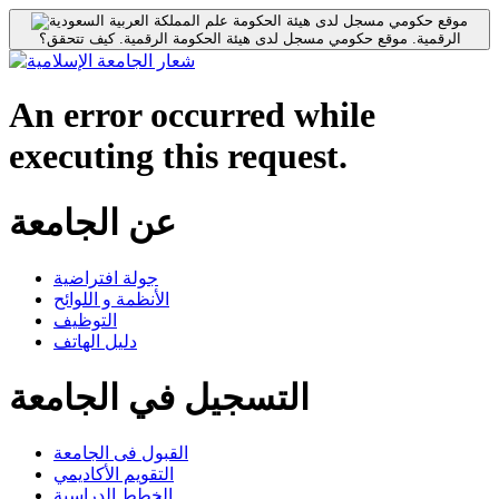
موقع حكومي مسجل لدى هيئة الحكومة
الرقمية.
موقع حكومي مسجل لدى هيئة الحكومة الرقمية.
كيف تتحقق؟
An error occurred while
executing this request.
عن الجامعة
جولة افتراضية
الأنظمة و اللوائح
التوظيف
دليل الهاتف
التسجيل في الجامعة
القبول فى الجامعة
التقويم الأكاديمي
الخطط الدراسية