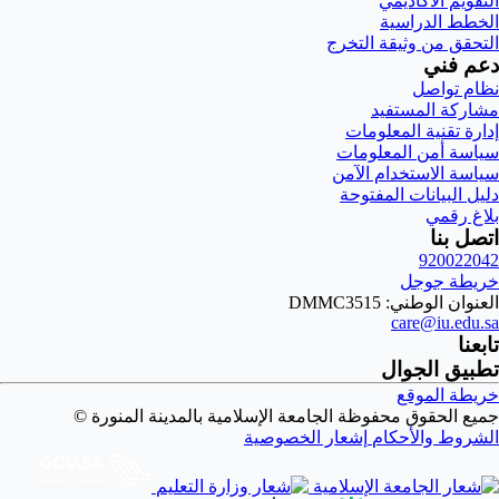
التقويم الأكاديمي
الخطط الدراسية
التحقق من وثيقة التخرج
دعم فني
نظام تواصل
مشاركة المستفيد
إدارة تقنية المعلومات
سياسة أمن المعلومات
سياسة الاستخدام الآمن
دليل البيانات المفتوحة
بلاغ رقمي
اتصل بنا
920022042
خريطة جوجل
العنوان الوطني: DMMC3515
care@iu.edu.sa
تابعنا
تطبيق الجوال
خريطة الموقع
جميع الحقوق محفوظة الجامعة الإسلامية بالمدينة المنورة ©
الشروط والأحكام
إشعار الخصوصية