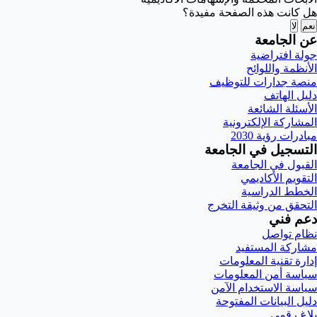
هل كانت هذه الصفحة مفيدة؟
نعم
لا
عن الجامعة
جولة افتراضية
الأنظمة واللوائح
منصة جدارات للتوظيف
دليل الهاتف
الأسئلة الشائعة
المشاركة الإلكترونية
مبادرات رؤية 2030
التسجيل في الجامعة
القبول في الجامعة
التقويم الأكاديمي
الخطط الدراسية
التحقق من وثيقة التخرج
دعم فني
نظام تواصل
مشاركة المستفيد
إدارة تقنية المعلومات
سياسة أمن المعلومات
سياسة الاستخدام الآمن
دليل البيانات المفتوحة
بلاغ رقمي