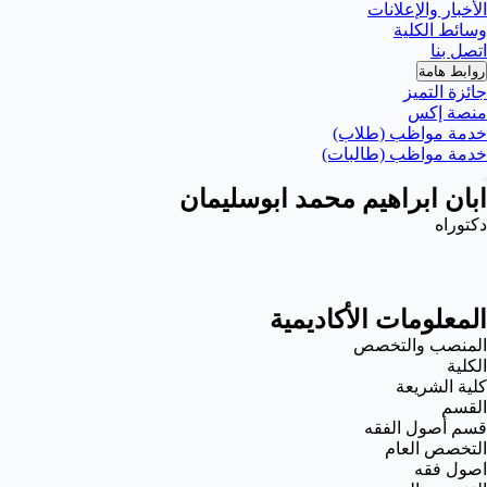
الأخبار والإعلانات
وسائط الكلية
اتصل بنا
روابط هامة
جائزة التميز
منصة إكس
خدمة مواظب (طلاب)
خدمة مواظب (طالبات)
ابان ابراهيم محمد ابوسليمان
دكتوراه
المعلومات الأكاديمية
المنصب والتخصص
الكلية
كلية الشريعة
القسم
قسم أصول الفقه
التخصص العام
اصول فقه