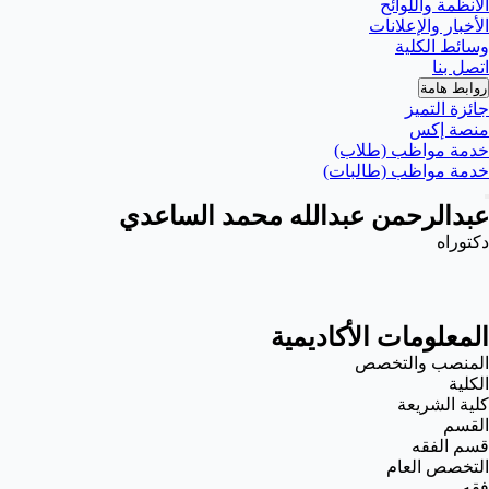
الأنظمة واللوائح
الأخبار والإعلانات
وسائط الكلية
اتصل بنا
روابط هامة
جائزة التميز
منصة إكس
خدمة مواظب (طلاب)
خدمة مواظب (طالبات)
عبدالرحمن عبدالله محمد الساعدي
دكتوراه
المعلومات الأكاديمية
المنصب والتخصص
الكلية
كلية الشريعة
القسم
قسم الفقه
التخصص العام
فقه