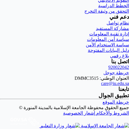
التقويم الأكاديمي
الخطط الدراسية
التحقق من وثيقة التخرج
دعم فني
نظام تواصل
مشاركة المستفيد
إدارة تقنية المعلومات
سياسة أمن المعلومات
سياسة الاستخدام الآمن
دليل البيانات المفتوحة
بلاغ رقمي
اتصل بنا
920022042
خريطة جوجل
العنوان الوطني: DMMC3515
care@iu.edu.sa
تابعنا
تطبيق الجوال
خريطة الموقع
جميع الحقوق محفوظة الجامعة الإسلامية بالمدينة المنورة ©
الشروط والأحكام
إشعار الخصوصية