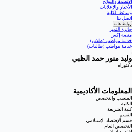
الأنظمة واللوائح
الأخبار والإعلانات
وسائط الكلية
اتصل بنا
روابط هامة
جائزة التميز
منصة إكس
خدمة مواظب (طلاب)
خدمة مواظب (طالبات)
وليد منور حمد الظبي
دكتوراه
المعلومات الأكاديمية
المنصب والتخصص
الكلية
كلية الشريعة
القسم
قسم الإقتصاد الإسـلامي
التخصص العام
اقتصاد اسلامي