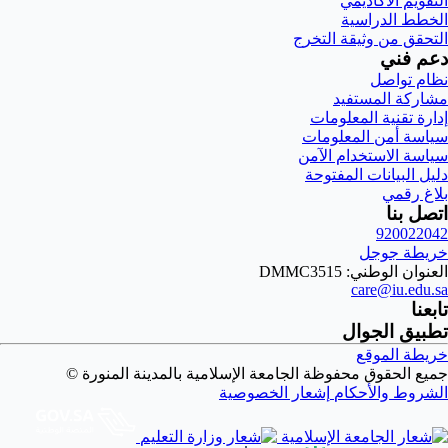
التقويم الأكاديمي
الخطط الدراسية
التحقق من وثيقة التخرج
دعم فني
نظام تواصل
مشاركة المستفيد
إدارة تقنية المعلومات
سياسة أمن المعلومات
سياسة الاستخدام الآمن
دليل البيانات المفتوحة
بلاغ رقمي
اتصل بنا
920022042
خريطة جوجل
العنوان الوطني: DMMC3515
care@iu.edu.sa
تابعنا
تطبيق الجوال
خريطة الموقع
جميع الحقوق محفوظة الجامعة الإسلامية بالمدينة المنورة ©
الشروط والأحكام
إشعار الخصوصية