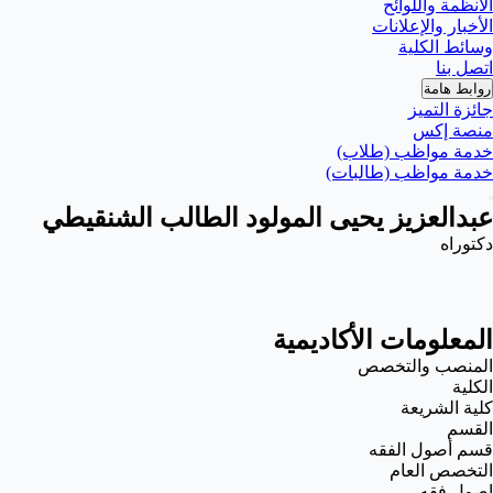
الأنظمة واللوائح
الأخبار والإعلانات
وسائط الكلية
اتصل بنا
روابط هامة
جائزة التميز
منصة إكس
خدمة مواظب (طلاب)
خدمة مواظب (طالبات)
عبدالعزيز يحيى المولود الطالب الشنقيطي
دكتوراه
المعلومات الأكاديمية
المنصب والتخصص
الكلية
كلية الشريعة
القسم
قسم أصول الفقه
التخصص العام
اصول فقه