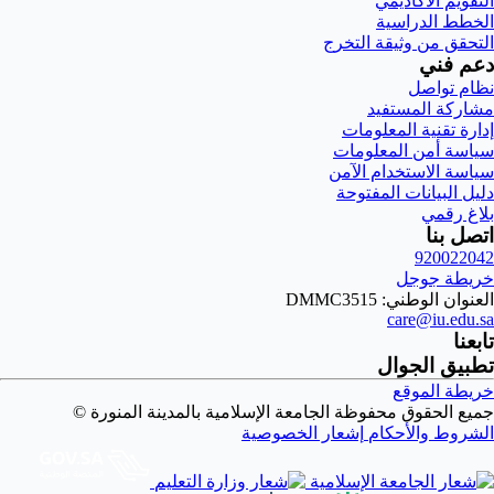
التقويم الأكاديمي
الخطط الدراسية
التحقق من وثيقة التخرج
دعم فني
نظام تواصل
مشاركة المستفيد
إدارة تقنية المعلومات
سياسة أمن المعلومات
سياسة الاستخدام الآمن
دليل البيانات المفتوحة
بلاغ رقمي
اتصل بنا
920022042
خريطة جوجل
العنوان الوطني: DMMC3515
care@iu.edu.sa
تابعنا
تطبيق الجوال
خريطة الموقع
جميع الحقوق محفوظة الجامعة الإسلامية بالمدينة المنورة ©
الشروط والأحكام
إشعار الخصوصية