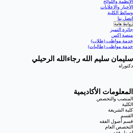
الأنظمة واللوائح
الأخبار والإعلانات
وسائط الكلية
اتصل بنا
روابط هامة
جائزة التميز
منصة إكس
خدمة مواظب (طلاب)
خدمة مواظب (طالبات)
سليمان سليم الله رجاءالله الرحيلي
دكتوراه
المعلومات الأكاديمية
المنصب والتخصص
الكلية
كلية الشريعة
القسم
قسم أصول الفقه
التخصص العام
اصول فقه