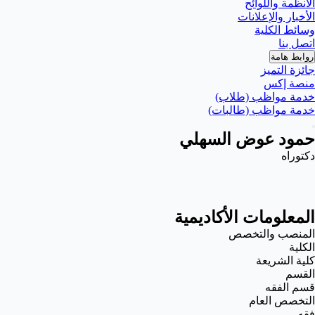
الأنظمة واللوائح
الأخبار والإعلانات
وسائط الكلية
اتصل بنا
روابط هامة
جائزة التميز
منصة إكس
خدمة مواظب (طلاب)
خدمة مواظب (طالبات)
حمود عوض السهلي
دكتوراه
المعلومات الأكاديمية
المنصب والتخصص
الكلية
كلية الشريعة
القسم
قسم الفقه
التخصص العام
فقه