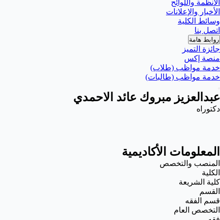
الأنظمة واللوائح
الأخبار والإعلانات
وسائط الكلية
اتصل بنا
روابط هامة
جائزة التميز
منصة إكس
خدمة مواظب (طلاب)
خدمة مواظب (طالبات)
عبدالعزيز مبروك عائد الاحمدي
دكتوراه
المعلومات الأكاديمية
المنصب والتخصص
الكلية
كلية الشريعة
القسم
قسم الفقه
التخصص العام
فقه