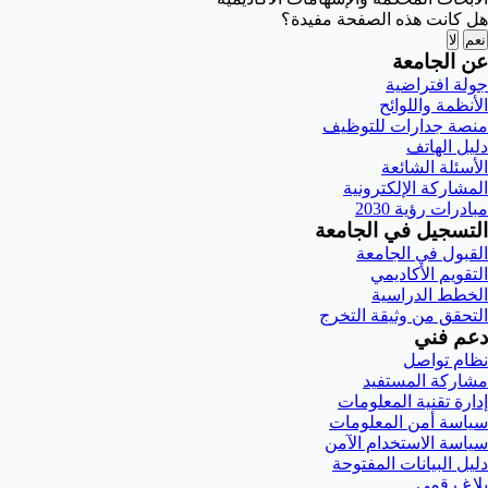
هل كانت هذه الصفحة مفيدة؟
نعم
لا
عن الجامعة
جولة افتراضية
الأنظمة واللوائح
منصة جدارات للتوظيف
دليل الهاتف
الأسئلة الشائعة
المشاركة الإلكترونية
مبادرات رؤية 2030
التسجيل في الجامعة
القبول في الجامعة
التقويم الأكاديمي
الخطط الدراسية
التحقق من وثيقة التخرج
دعم فني
نظام تواصل
مشاركة المستفيد
إدارة تقنية المعلومات
سياسة أمن المعلومات
سياسة الاستخدام الآمن
دليل البيانات المفتوحة
بلاغ رقمي