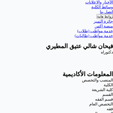
الأخبار والإعلانات
وسائط الكلية
اتصل بنا
روابط هامة
جائزة التميز
منصة إكس
خدمة مواظب (طلاب)
خدمة مواظب (طالبات)
فيحان شالي عتيق المطيري
دكتوراه
المعلومات الأكاديمية
المنصب والتخصص
الكلية
كلية الشريعة
القسم
قسم الفقه
التخصص العام
فقه