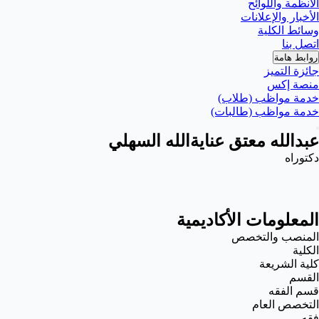
الأنظمة واللوائح
الأخبار والإعلانات
وسائط الكلية
اتصل بنا
روابط هامة
جائزة التميز
منصة إكس
خدمة مواظب (طلاب)
خدمة مواظب (طالبات)
عبدالله معتق عنايةالله السهلي
دكتوراه
المعلومات الأكاديمية
المنصب والتخصص
الكلية
كلية الشريعة
القسم
قسم الفقه
التخصص العام
فقه