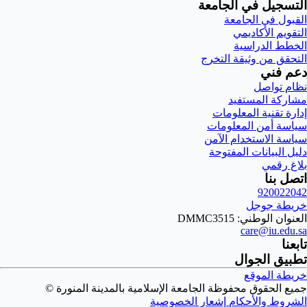
التسجيل في الجامعة
القبول في الجامعة
التقويم الأكاديمي
الخطط الدراسية
التحقق من وثيقة التخرج
دعم فني
نظام تواصل
مشاركة المستفيد
إدارة تقنية المعلومات
سياسة أمن المعلومات
سياسة الاستخدام الآمن
دليل البيانات المفتوحة
بلاغ رقمي
اتصل بنا
920022042
خريطة جوجل
العنوان الوطني: DMMC3515
care@iu.edu.sa
تابعنا
تطبيق الجوال
خريطة الموقع
جميع الحقوق محفوظة الجامعة الإسلامية بالمدينة المنورة ©
الشروط والأحكام
إشعار الخصوصية