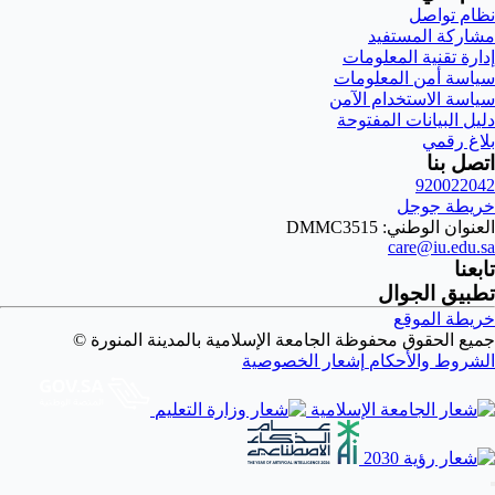
نظام تواصل
مشاركة المستفيد
إدارة تقنية المعلومات
سياسة أمن المعلومات
سياسة الاستخدام الآمن
دليل البيانات المفتوحة
بلاغ رقمي
اتصل بنا
920022042
خريطة جوجل
العنوان الوطني: DMMC3515
care@iu.edu.sa
تابعنا
تطبيق الجوال
خريطة الموقع
جميع الحقوق محفوظة الجامعة الإسلامية بالمدينة المنورة ©
الشروط والأحكام
إشعار الخصوصية