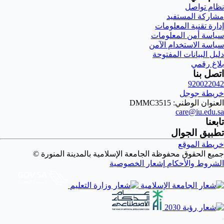
نظام تواصل
مشاركة المستفيد
إدارة تقنية المعلومات
سياسة أمن المعلومات
سياسة الاستخدام الآمن
دليل البيانات المفتوحة
بلاغ رقمي
اتصل بنا
920022042
خريطة جوجل
العنوان الوطني: DMMC3515
care@iu.edu.sa
تابعنا
تطبيق الجوال
خريطة الموقع
جميع الحقوق محفوظة الجامعة الإسلامية بالمدينة المنورة ©
الشروط والأحكام
إشعار الخصوصية