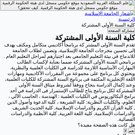
موقع حكومي مسجل لدى هيئة الحكومة الرقمية.
موقع حكومي مسجل لدى هيئة الحكومة الرقمية.
كيف تتحقق؟
الرئيسية
كلية السنة الأولى المشتركة
مشاركة الصفحة
كلية السنة الأولى المشتركة
تقدم السنة الأولى المشتر كة برنامجاً أكاديمي متكامل ومكثف يهدف
إلى تحسين مخرجات الجامعة الإسلامية، وتضمن لطلاب الجامعة
للاندماج في بيئة التعليم الجامعي بعد اجتيازهم لمراحل التعليم العام .
برنامجي السنة الأولى المشتركة صمما بعناية لإكساب الطالب
المهارات الأساسية اللازمة للدراسة في الكليات العلمية والنظرية.
ويحتوي كل برنامج على مجموعة من المقررات الأكاديمية ومهارات
اللغة الإنجليزية المكثفة فى برنامج السنة المشتركة للكليات العلمية،
وعند إكمال الدراسة بنجاح ووفقاً لشروط ميثاق السنة الأولى
المشتركة لكل برنامج يتاح للطالب الإستمرار فى الدراسة في أحد
برامج البكالوريوس في الكليات العلمية : الهندسة ، الحاسب الآلي ،
العلوم، والكليات النظرية: كلية الشريعة ، كلية الدعوة وأصول الدين
, كلية القرآن الكريم والدراسات الإسلامية, كلية الحديث الشريف
والدراسات الإسلامية, كلية اللغة العربية, كلية الأنظمة والدراسات
القضائية.
هل كانت هذه الصفحة مفيدة؟
نعم
لا