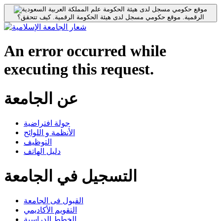
موقع حكومي مسجل لدى هيئة الحكومة
الرقمية.
موقع حكومي مسجل لدى هيئة الحكومة الرقمية.
كيف تتحقق؟
An error occurred while
executing this request.
عن الجامعة
جولة افتراضية
الأنظمة و اللوائح
التوظيف
دليل الهاتف
التسجيل في الجامعة
القبول فى الجامعة
التقويم الأكاديمي
الخطط الدراسية