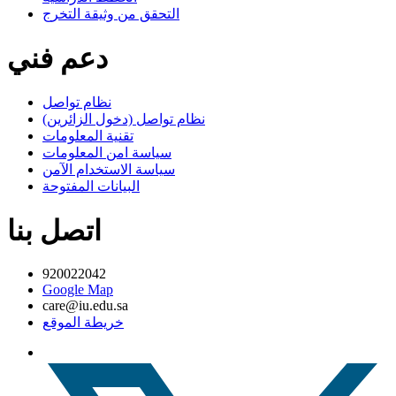
التحقق من وثيقة التخرج
دعم فني
نظام تواصل
نظام تواصل (دخول الزائرين)
تقنية المعلومات
سياسة امن المعلومات
سياسة الاستخدام الآمن
البيانات المفتوحة
اتصل بنا
920022042
Google Map
care@iu.edu.sa
خريطة الموقع