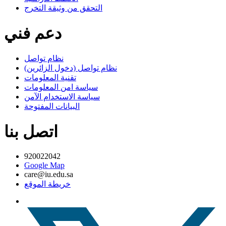
التحقق من وثيقة التخرج
دعم فني
نظام تواصل
نظام تواصل (دخول الزائرين)
تقنية المعلومات
سياسة امن المعلومات
سياسة الاستخدام الآمن
البيانات المفتوحة
اتصل بنا
920022042
Google Map
care@iu.edu.sa
خريطة الموقع