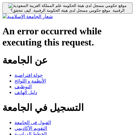
موقع حكومي مسجل لدى هيئة الحكومة
الرقمية.
موقع حكومي مسجل لدى هيئة الحكومة الرقمية.
كيف تتحقق؟
An error occurred while
executing this request.
عن الجامعة
جولة افتراضية
الأنظمة و اللوائح
التوظيف
دليل الهاتف
التسجيل في الجامعة
القبول فى الجامعة
التقويم الأكاديمي
الخطط الدراسية