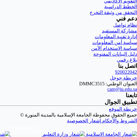
التقويم الأكاديمي
الخطط الدراسية
التحقق من وثيقة التخرج
دعم فني
نظام تواصل
مشاركة المستفيد
إدارة تقنية المعلومات
سياسة أمن المعلومات
سياسة الاستخدام الآمن
دليل البيانات المفتوحة
بلاغ رقمي
اتصل بنا
920022042
خريطة جوجل
العنوان الوطني: DMMC3515
care@iu.edu.sa
تابعنا
تطبيق الجوال
خريطة الموقع
جميع الحقوق محفوظة الجامعة الإسلامية بالمدينة المنورة ©
الشروط والأحكام
إشعار الخصوصية