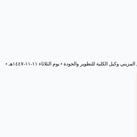
تدعوكم #كلية_الشريعة بالتعاون مع #عمادة_التطوير_والجودة لحضور ورشة تدريبية بعنوان: "مهارات كتابة التقارير" يقدمها أ.د. أحمد بن عائش المزيني وكيل الكلية للتطوير والجودة • يوم الثلاثاء ١١-١١-١٤٤٧هـ •