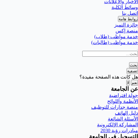
الأخبار والإعلانات
وسائط الكلية
اتصل بنا
روابط هامة
جائزة التميز
منصة إكس
خدمة مواظب (طلاب)
خدمة مواظب (طالبات)
بحث
تصفية
هل كانت هذه الصفحة مفيدة؟
نعم
لا
عن الجامعة
جولة افتراضية
الأنظمة واللوائح
منصة جدارات للتوظيف
دليل الهاتف
الأسئلة الشائعة
المشاركة الإلكترونية
مبادرات رؤية 2030
التسجيل في الجامعة