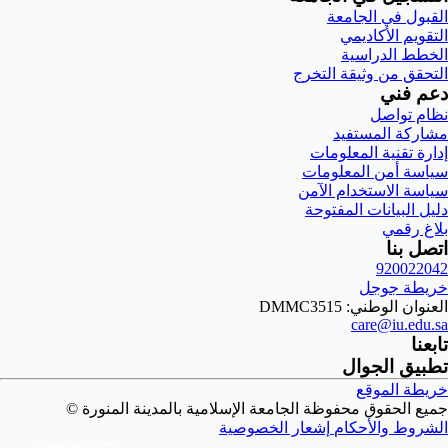
القبول في الجامعة
التقويم الأكاديمي
الخطط الدراسية
التحقق من وثيقة التخرج
دعم فني
نظام تواصل
مشاركة المستفيد
إدارة تقنية المعلومات
سياسة أمن المعلومات
سياسة الاستخدام الآمن
دليل البيانات المفتوحة
بلاغ رقمي
اتصل بنا
920022042
خريطة جوجل
العنوان الوطني: DMMC3515
care@iu.edu.sa
تابعنا
تطبيق الجوال
خريطة الموقع
جميع الحقوق محفوظة الجامعة الإسلامية بالمدينة المنورة ©
الشروط والأحكام
إشعار الخصوصية