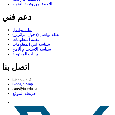
التحقق من وثيقة التخرج
دعم فني
نظام تواصل
نظام تواصل (دخول الزائرين)
تقنية المعلومات
سياسة امن المعلومات
سياسة الاستخدام الآمن
البيانات المفتوحة
اتصل بنا
920022042
Google Map
care@iu.edu.sa
خريطة الموقع