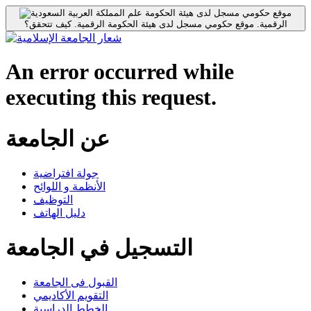
موقع حكومي مسجل لدى هيئة الحكومة
الرقمية.
موقع حكومي مسجل لدى هيئة الحكومة الرقمية.
كيف تتحقق؟
An error occurred while
executing this request.
عن الجامعة
جولة افتراضية
الأنظمة و اللوائح
التوظيف
دليل الهاتف
التسجيل في الجامعة
القبول فى الجامعة
التقويم الأكاديمي
الخطط الدراسية