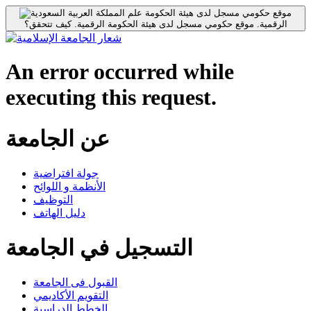
موقع حكومي مسجل لدى هيئة الحكومة
الرقمية.
موقع حكومي مسجل لدى هيئة الحكومة الرقمية.
كيف تتحقق؟
An error occurred while
executing this request.
عن الجامعة
جولة افتراضية
الأنظمة و اللوائح
التوظيف
دليل الهاتف
التسجيل في الجامعة
القبول فى الجامعة
التقويم الأكاديمي
الخطط الدراسية