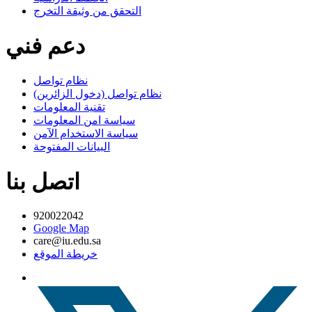
التحقق من وثيقة التخرج
دعم فني
نظام تواصل
نظام تواصل (دخول الزائرين)
تقنية المعلومات
سياسة امن المعلومات
سياسة الاستخدام الآمن
البيانات المفتوحة
اتصل بنا
920022042
Google Map
care@iu.edu.sa
خريطة الموقع