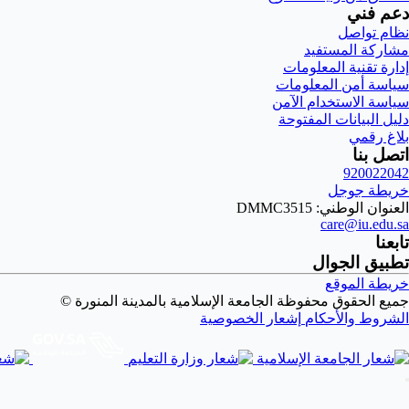
دعم فني
نظام تواصل
مشاركة المستفيد
إدارة تقنية المعلومات
سياسة أمن المعلومات
سياسة الاستخدام الآمن
دليل البيانات المفتوحة
بلاغ رقمي
اتصل بنا
920022042
خريطة جوجل
العنوان الوطني: DMMC3515
care@iu.edu.sa
تابعنا
تطبيق الجوال
خريطة الموقع
جميع الحقوق محفوظة الجامعة الإسلامية بالمدينة المنورة ©
الشروط والأحكام
إشعار الخصوصية