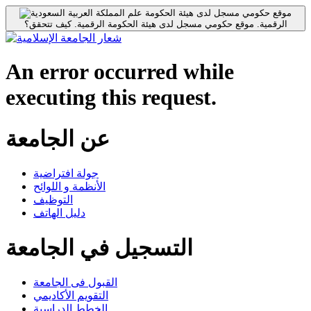
موقع حكومي مسجل لدى هيئة الحكومة
الرقمية.
موقع حكومي مسجل لدى هيئة الحكومة الرقمية.
كيف تتحقق؟
An error occurred while
executing this request.
عن الجامعة
جولة افتراضية
الأنظمة و اللوائح
التوظيف
دليل الهاتف
التسجيل في الجامعة
القبول فى الجامعة
التقويم الأكاديمي
الخطط الدراسية