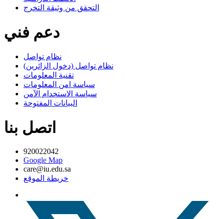
التحقق من وثيقة التخرج
دعم فني
نظام تواصل
نظام تواصل (دخول الزائرين)
تقنية المعلومات
سياسة امن المعلومات
سياسة الاستخدام الآمن
البيانات المفتوحة
اتصل بنا
920022042
Google Map
care@iu.edu.sa
خريطة الموقع