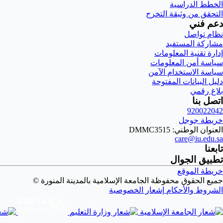
الخطط الدراسية
التحقق من وثيقة التخرج
دعم فني
نظام تواصل
مشاركة المستفيد
إدارة تقنية المعلومات
سياسة أمن المعلومات
سياسة الاستخدام الآمن
دليل البيانات المفتوحة
بلاغ رقمي
اتصل بنا
920022042
خريطة جوجل
العنوان الوطني: DMMC3515
care@iu.edu.sa
تابعنا
تطبيق الجوال
خريطة الموقع
جميع الحقوق محفوظة الجامعة الإسلامية بالمدينة المنورة ©
الشروط والأحكام
إشعار الخصوصية