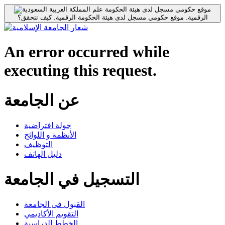
موقع حكومي مسجل لدى هيئة الحكومة
الرقمية.
موقع حكومي مسجل لدى هيئة الحكومة الرقمية.
كيف تتحقق؟
An error occurred while
executing this request.
عن الجامعة
جولة افتراضية
الأنظمة و اللوائح
التوظيف
دليل الهاتف
التسجيل في الجامعة
القبول فى الجامعة
التقويم الأكاديمي
الخطط الدراسية