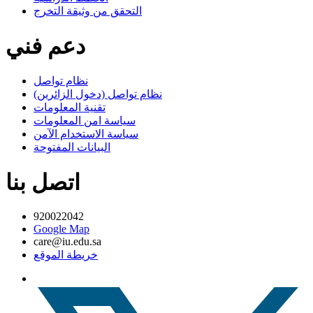
التحقق من وثيقة التخرج
دعم فني
نظام تواصل
نظام تواصل (دخول الزائرين)
تقنية المعلومات
سياسة امن المعلومات
سياسة الاستخدام الآمن
البيانات المفتوحة
اتصل بنا
920022042
Google Map
care@iu.edu.sa
خريطة الموقع