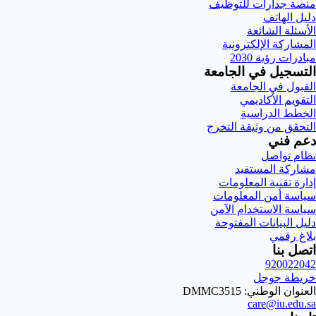
منصة جدارات للتوظيف
دليل الهاتف
الأسئلة الشائعة
المشاركة الإلكترونية
مبادرات رؤية 2030
التسجيل في الجامعة
القبول في الجامعة
التقويم الأكاديمي
الخطط الدراسية
التحقق من وثيقة التخرج
دعم فني
نظام تواصل
مشاركة المستفيد
إدارة تقنية المعلومات
سياسة أمن المعلومات
سياسة الاستخدام الآمن
دليل البيانات المفتوحة
بلاغ رقمي
اتصل بنا
920022042
خريطة جوجل
العنوان الوطني: DMMC3515
care@iu.edu.sa