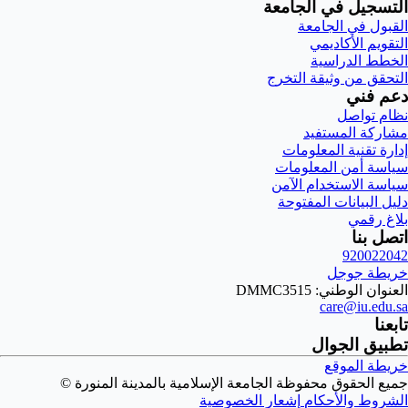
التسجيل في الجامعة
القبول في الجامعة
التقويم الأكاديمي
الخطط الدراسية
التحقق من وثيقة التخرج
دعم فني
نظام تواصل
مشاركة المستفيد
إدارة تقنية المعلومات
سياسة أمن المعلومات
سياسة الاستخدام الآمن
دليل البيانات المفتوحة
بلاغ رقمي
اتصل بنا
920022042
خريطة جوجل
العنوان الوطني: DMMC3515
care@iu.edu.sa
تابعنا
تطبيق الجوال
خريطة الموقع
جميع الحقوق محفوظة الجامعة الإسلامية بالمدينة المنورة ©
الشروط والأحكام
إشعار الخصوصية