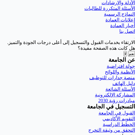
الأدلة والإرشادات
الأسئلة المتكررة للطالبات
النماذج الرسمية
إعلانات العمادة
أخبار العمادة
اتصل بنا
الارتقاء بخدمات القبول والتسجيل إلى أعلى درجات الجودة والتميز.
هل كانت هذه الصفحة مفيدة؟
نعم
لا
عن الجامعة
جولة افتراضية
الأنظمة واللوائح
منصة جدارات للتوظيف
دليل الهاتف
الأسئلة الشائعة
المشاركة الإلكترونية
مبادرات رؤية 2030
التسجيل في الجامعة
القبول في الجامعة
التقويم الأكاديمي
الخطط الدراسية
التحقق من وثيقة التخرج