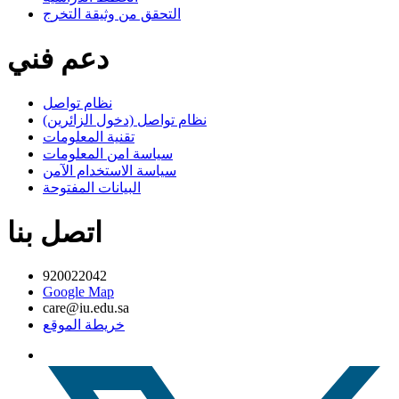
التحقق من وثيقة التخرج
دعم فني
نظام تواصل
نظام تواصل (دخول الزائرين)
تقنية المعلومات
سياسة امن المعلومات
سياسة الاستخدام الآمن
البيانات المفتوحة
اتصل بنا
920022042
Google Map
care@iu.edu.sa
خريطة الموقع