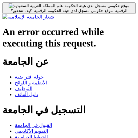
موقع حكومي مسجل لدى هيئة الحكومة
الرقمية.
موقع حكومي مسجل لدى هيئة الحكومة الرقمية.
كيف تتحقق؟
An error occurred while
executing this request.
عن الجامعة
جولة افتراضية
الأنظمة و اللوائح
التوظيف
دليل الهاتف
التسجيل في الجامعة
القبول فى الجامعة
التقويم الأكاديمي
الخطط الدراسية