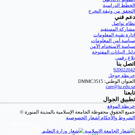
الخطط الدراسية
التحقق من وثيقة التخرج
دعم فني
نظام تواصل
مشاركة المستفيد
إدارة تقنية المعلومات
سياسة أمن المعلومات
سياسة الاستخدام الآمن
دليل البيانات المفتوحة
بلاغ رقمي
اتصل بنا
920022042
خريطة جوجل
العنوان الوطني: DMMC3515
care@iu.edu.sa
تابعنا
تطبيق الجوال
خريطة الموقع
جميع الحقوق محفوظة الجامعة الإسلامية بالمدينة المنورة ©
الشروط والأحكام
إشعار الخصوصية