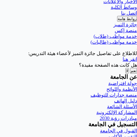
الأخبار والإعلانات
وسائط الكلية
اتصل بنا
روابط هامة
جائزة التميز
منصة إكس
خدمة مواظب (طلاب)
خدمة مواظب (طالبات)
للاطلاع على تفاصيل جائزة التميز لأعضاء هيئة التدريس
:
انقر هنا
هل كانت هذه الصفحة مفيدة؟
نعم
لا
عن الجامعة
جولة افتراضية
الأنظمة واللوائح
منصة جدارات للتوظيف
دليل الهاتف
الأسئلة الشائعة
المشاركة الإلكترونية
مبادرات رؤية 2030
التسجيل في الجامعة
القبول في الجامعة
التقويم الأكاديمي