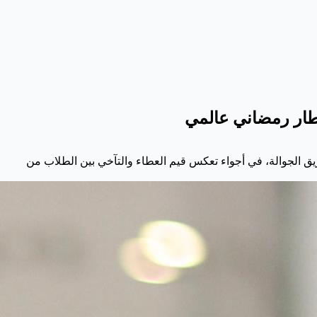
جامعة_الإسلامية ممثلة بـ عمادة شؤون الطلاب، بجهود أكثر من 100 متطوع، وبمساندة فريق الجوالة، في أجواء تعكس قيم العطاء والتآخي بين الطلاب من