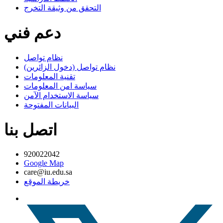
التحقق من وثيقة التخرج
دعم فني
نظام تواصل
نظام تواصل (دخول الزائرين)
تقنية المعلومات
سياسة امن المعلومات
سياسة الاستخدام الآمن
البيانات المفتوحة
اتصل بنا
920022042
Google Map
care@iu.edu.sa
خريطة الموقع