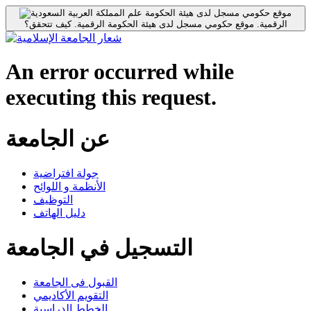
موقع حكومي مسجل لدى هيئة الحكومة
الرقمية.
موقع حكومي مسجل لدى هيئة الحكومة الرقمية.
كيف تتحقق؟
An error occurred while
executing this request.
عن الجامعة
جولة افتراضية
الأنظمة و اللوائح
التوظيف
دليل الهاتف
التسجيل في الجامعة
القبول فى الجامعة
التقويم الأكاديمي
الخطط الدراسية