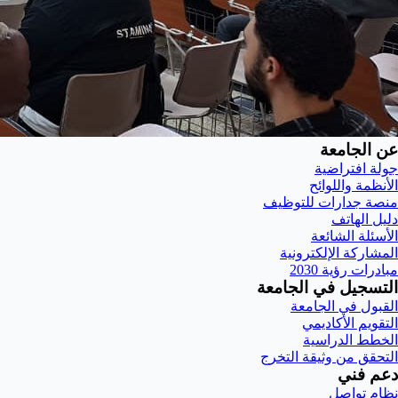
عن الجامعة
جولة افتراضية
الأنظمة واللوائح
منصة جدارات للتوظيف
دليل الهاتف
الأسئلة الشائعة
المشاركة الإلكترونية
مبادرات رؤية 2030
التسجيل في الجامعة
القبول في الجامعة
التقويم الأكاديمي
الخطط الدراسية
التحقق من وثيقة التخرج
دعم فني
نظام تواصل