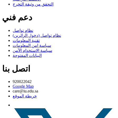
التحقق من وثيقة التخرج
دعم فني
نظام تواصل
نظام تواصل (دخول الزائرين)
تقنية المعلومات
سياسة امن المعلومات
سياسة الاستخدام الآمن
البيانات المفتوحة
اتصل بنا
920022042
Google Map
care@iu.edu.sa
خريطة الموقع