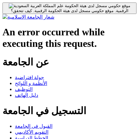
موقع حكومي مسجل لدى هيئة الحكومة
الرقمية.
موقع حكومي مسجل لدى هيئة الحكومة الرقمية.
كيف تتحقق؟
An error occurred while
executing this request.
عن الجامعة
جولة افتراضية
الأنظمة و اللوائح
التوظيف
دليل الهاتف
التسجيل في الجامعة
القبول فى الجامعة
التقويم الأكاديمي
الخطط الدراسية