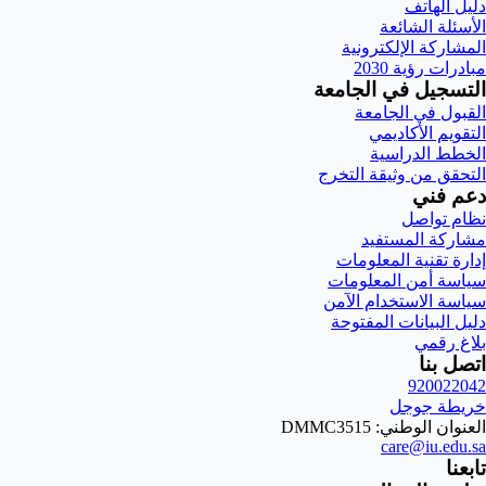
دليل الهاتف
الأسئلة الشائعة
المشاركة الإلكترونية
مبادرات رؤية 2030
التسجيل في الجامعة
القبول في الجامعة
التقويم الأكاديمي
الخطط الدراسية
التحقق من وثيقة التخرج
دعم فني
نظام تواصل
مشاركة المستفيد
إدارة تقنية المعلومات
سياسة أمن المعلومات
سياسة الاستخدام الآمن
دليل البيانات المفتوحة
بلاغ رقمي
اتصل بنا
920022042
خريطة جوجل
العنوان الوطني: DMMC3515
care@iu.edu.sa
تابعنا