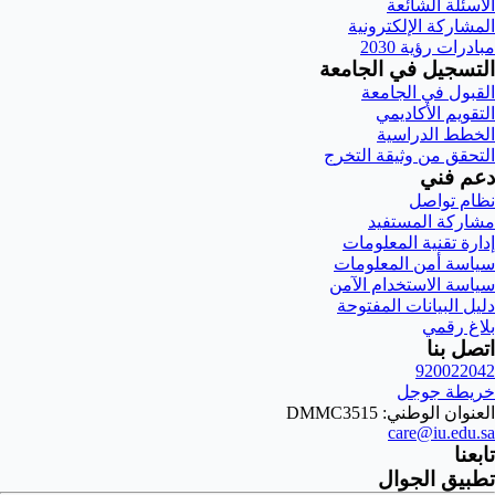
الأسئلة الشائعة
المشاركة الإلكترونية
مبادرات رؤية 2030
التسجيل في الجامعة
القبول في الجامعة
التقويم الأكاديمي
الخطط الدراسية
التحقق من وثيقة التخرج
دعم فني
نظام تواصل
مشاركة المستفيد
إدارة تقنية المعلومات
سياسة أمن المعلومات
سياسة الاستخدام الآمن
دليل البيانات المفتوحة
بلاغ رقمي
اتصل بنا
920022042
خريطة جوجل
العنوان الوطني: DMMC3515
care@iu.edu.sa
تابعنا
تطبيق الجوال