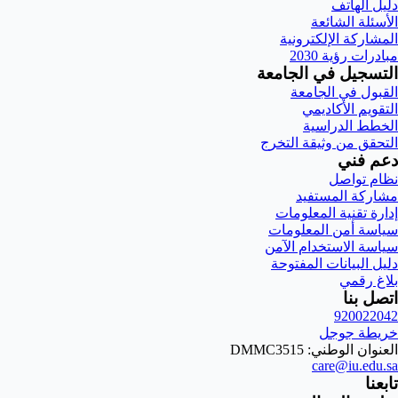
دليل الهاتف
الأسئلة الشائعة
المشاركة الإلكترونية
مبادرات رؤية 2030
التسجيل في الجامعة
القبول في الجامعة
التقويم الأكاديمي
الخطط الدراسية
التحقق من وثيقة التخرج
دعم فني
نظام تواصل
مشاركة المستفيد
إدارة تقنية المعلومات
سياسة أمن المعلومات
سياسة الاستخدام الآمن
دليل البيانات المفتوحة
بلاغ رقمي
اتصل بنا
920022042
خريطة جوجل
العنوان الوطني: DMMC3515
care@iu.edu.sa
تابعنا