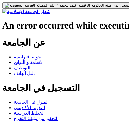
جل لدى هيئة الحكومة الرقمية.
كيف تتحقق؟
An error occurred while executin
عن الجامعة
جولة افتراضية
الأنظمة و اللوائح
التوظيف
دليل الهاتف
التسجيل في الجامعة
القبول فى الجامعة
التقويم الأكاديمي
الخطط الدراسية
التحقق من وثيقة التخرج