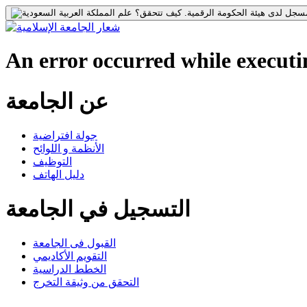
جل لدى هيئة الحكومة الرقمية.
كيف تتحقق؟
An error occurred while executin
عن الجامعة
جولة افتراضية
الأنظمة و اللوائح
التوظيف
دليل الهاتف
التسجيل في الجامعة
القبول فى الجامعة
التقويم الأكاديمي
الخطط الدراسية
التحقق من وثيقة التخرج