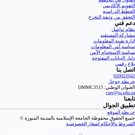
التقويم الأكاديمي
الخطط الدراسية
التحقق من وثيقة التخرج
دعم فني
نظام تواصل
مشاركة المستفيد
إدارة تقنية المعلومات
سياسة أمن المعلومات
سياسة الاستخدام الآمن
دليل البيانات المفتوحة
بلاغ رقمي
اتصل بنا
920022042
خريطة جوجل
العنوان الوطني: DMMC3515
care@iu.edu.sa
تابعنا
تطبيق الجوال
خريطة الموقع
جميع الحقوق محفوظة الجامعة الإسلامية بالمدينة المنورة ©
الشروط والأحكام
إشعار الخصوصية