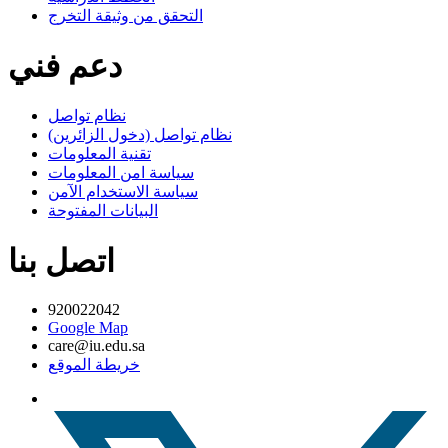
التحقق من وثيقة التخرج
دعم فني
نظام تواصل
نظام تواصل (دخول الزائرين)
تقنية المعلومات
سياسة امن المعلومات
سياسة الاستخدام الآمن
البيانات المفتوحة
اتصل بنا
920022042
Google Map
care@iu.edu.sa
خريطة الموقع