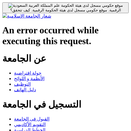
موقع حكومي مسجل لدى هيئة الحكومة
الرقمية.
موقع حكومي مسجل لدى هيئة الحكومة الرقمية.
كيف تتحقق؟
An error occurred while
executing this request.
عن الجامعة
جولة افتراضية
الأنظمة و اللوائح
التوظيف
دليل الهاتف
التسجيل في الجامعة
القبول فى الجامعة
التقويم الأكاديمي
الخطط الدراسية