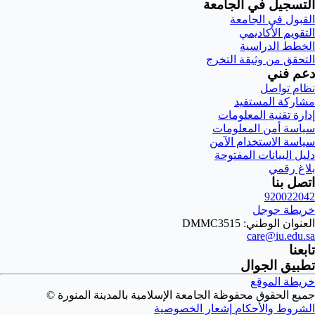
التسجيل في الجامعة
القبول في الجامعة
التقويم الأكاديمي
الخطط الدراسية
التحقق من وثيقة التخرج
دعم فني
نظام تواصل
مشاركة المستفيد
إدارة تقنية المعلومات
سياسة أمن المعلومات
سياسة الاستخدام الآمن
دليل البيانات المفتوحة
بلاغ رقمي
اتصل بنا
920022042
خريطة جوجل
العنوان الوطني: DMMC3515
care@iu.edu.sa
تابعنا
تطبيق الجوال
خريطة الموقع
جميع الحقوق محفوظة الجامعة الإسلامية بالمدينة المنورة ©
الشروط والأحكام
إشعار الخصوصية