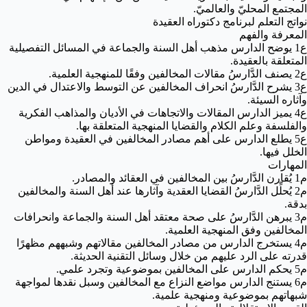
المجتمع المحليّ والعالميّ.
نواتج التعلم لبرنامج دكتوراه العقيدة
المعرفة والفهم
ع1 يوضح الدارس مذهب أهل السنة والجماعة في المسائل التفصيلية
المتعلقة بالعقيدة.
ع2 يصنف الدَّارسُ مقالات المخالفين وفقًا للمنهجية العلمية.
ع3 يشرح الدَّارسُ انحراف المخالفين عن التوسط والاعتدال في الدين
وآثاره السيئة.
ع4 يميز الدارس المقالات والاتجاهات في الأديان والمذاهب الفكرية
والفلسفة وعلم الكلام والقضايا المنهجية المتعلقة بها.
ع5 يطلع الدارس على أهم مصادر المخالفين في العقيدة ومواطن
الخلل فيها.
المهارات
م1 يُقارن الدَّارسُ بين المخالفين في العقائد والمصادر.
م2 يُحلِّل الدَّارسُ القضايا العقدية وآثارها عند أهل السنة والمخالفين
بدقة.
م3 يبرهن الدَّارسُ على صحة معتقد أهل السنة والجماعة وانحرافات
المخالفين وفق المنهجية العلمية.
م4 يستخرج الدارس من مصادر المخالفين مقالاتهم وشبههم مظهرًا
قدرته على الرد عليهم من خلال وسائل التقنية الحديثة.
م5 يحكم الدارس على المخالفين بموضوعية وتجرد علمي.
م6 يستنج الدارس مواضع النزاع مع المخالفين وسبل نقدها لمواجهة
شبهاتهم بموضوعية ومنهجية علمية.