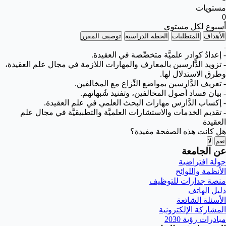
مستويات
0
أسبوع لكل مستوى
الأهداف
المتطلبات
الخطة الدراسية
توصيف المقرر
- إعدادُ كوادر علميَّة متخصِّصة في العقيدة.
- تزويد الدَّارسين بالمعارف والمهارات اللازمة في مجال علم العقيدة،
وطرق الاستدلال لها.
- تعريف الدَّارسين بمواضع النِّزاع مع المخالفين.
- بيان فساد أُصول المخالفين، وتفنيد شُبهاتهم.
- إكساب الدَّارس مهارات البحث العلمي في علم العقيدة.
- تقديم الخدمات والاستشارات العلميَّة والتطبيقيَّة في مجال علم
العقيدة
هل كانت هذه الصفحة مفيدة؟
نعم
لا
عن الجامعة
جولة افتراضية
الأنظمة واللوائح
منصة جدارات للتوظيف
دليل الهاتف
الأسئلة الشائعة
المشاركة الإلكترونية
مبادرات رؤية 2030