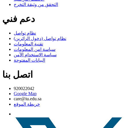
التحقق من وثيقة التخرج
دعم فني
نظام تواصل
نظام تواصل (دخول الزائرين)
تقنية المعلومات
سياسة امن المعلومات
سياسة الاستخدام الآمن
البيانات المفتوحة
اتصل بنا
920022042
Google Map
care@iu.edu.sa
خريطة الموقع