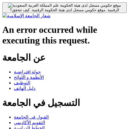
موقع حكومي مسجل لدى هيئة الحكومة
الرقمية.
موقع حكومي مسجل لدى هيئة الحكومة الرقمية.
كيف تتحقق؟
An error occurred while
executing this request.
عن الجامعة
جولة افتراضية
الأنظمة و اللوائح
التوظيف
دليل الهاتف
التسجيل في الجامعة
القبول فى الجامعة
التقويم الأكاديمي
الخطط الدراسية